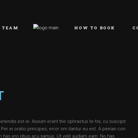
 TEAM
HOW TO BOOK
C
T
petendis est ei. Assum erant the ophrastus te his, cu suscipit
 ei oratio principes, error om itantur eu est. A peirian con
 an has ero ribus acu samus. Ut velit audiam eam. No has