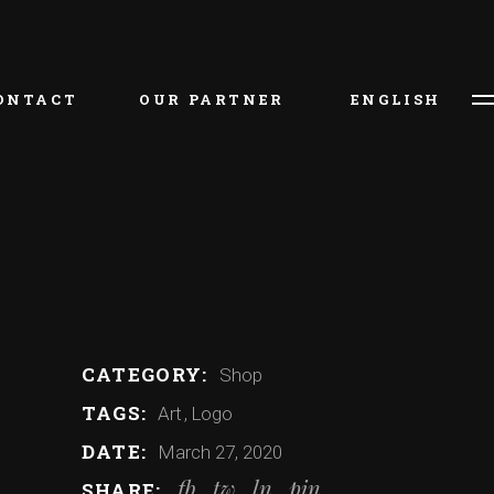
ONTACT
OUR PARTNER
ENGLISH
CATEGORY:
Shop
TAGS:
Art
Logo
DATE:
March 27, 2020
fb
tw
ln
pin
SHARE: