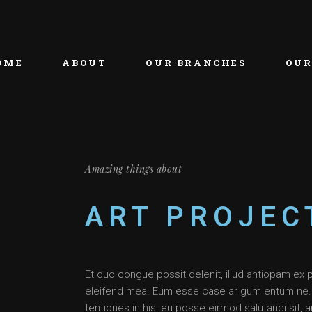
OME
ABOUT
OUR BRANCHES
OUR
Amazing things about
ART PROJEC
Et quo congue possit delenit, illud antiopam ex 
eleifend mea. Eum esse case ar gum entum ne. Per
tentiones in his, eu posse eirmod salutandi sit,